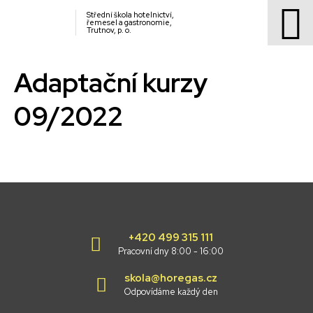
Střední škola hotelnictví,
řemesel a gastronomie,
Trutnov, p. o.
Adaptační kurzy
09/2022
+420 499 315 111
Pracovní dny 8:00 - 16:00
skola@horegas.cz
Odpovídáme každý den