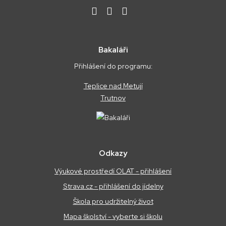
Bakaláři
Přihlášení do programu:
Teplice nad Metují
Trutnov
Odkazy
Výukové prostředí OLAT - přihlášení
Strava.cz - přihlášení do jídelny
Škola pro udržitelný život
Mapa školství - vyberte si školu