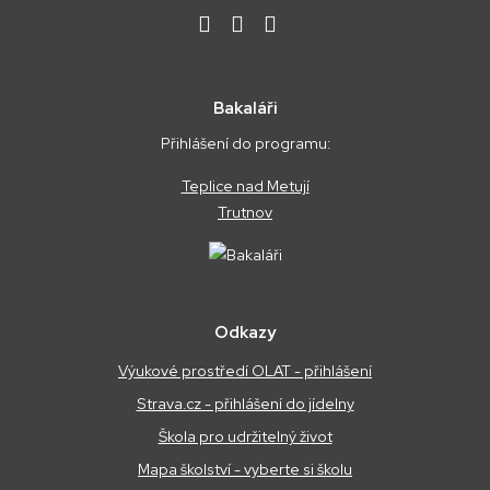
Bakaláři
Přihlášení do programu:
Teplice nad Metují
Trutnov
Odkazy
Výukové prostředí OLAT - přihlášení
Strava.cz - přihlášení do jídelny
Škola pro udržitelný život
Mapa školství - vyberte si školu