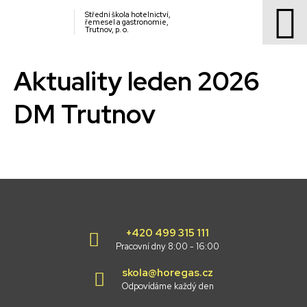
Střední škola hotelnictví,
řemesel a gastronomie,
Trutnov, p. o.
Aktuality leden 2026
DM Trutnov
+420 499 315 111
Pracovní dny 8:00 - 16:00
skola@horegas.cz
Odpovídáme každý den