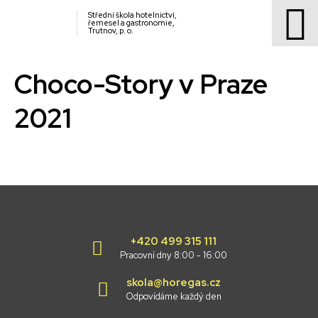
Střední škola hotelnictví,
řemesel a gastronomie,
Trutnov, p. o.
Choco-Story v Praze
2021
+420 499 315 111
Pracovní dny 8:00 - 16:00
skola@horegas.cz
Odpovídáme každý den