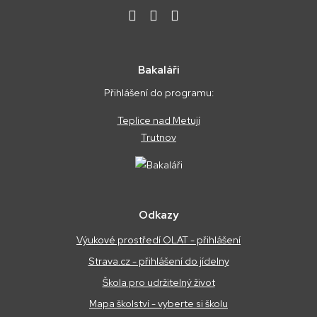
Bakaláři
Přihlášení do programu:
Teplice nad Metují
Trutnov
Odkazy
Výukové prostředí OLAT - přihlášení
Strava.cz - přihlášení do jídelny
Škola pro udržitelný život
Mapa školství - vyberte si školu