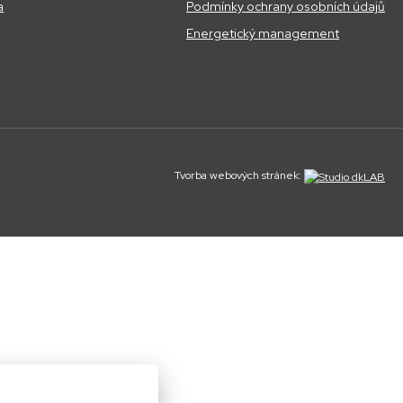
a
Podmínky ochrany osobních údajů
Energetický management
Tvorba webových stránek:
ş
atlasbet
atlasbet giriş
atlasbet
atlasbet giriş
atlasbet
atlasbet giriş
atlas