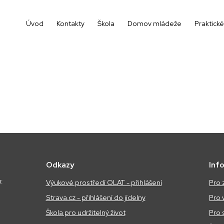
Úvod
Kontakty
Škola
Domov mládeže
Praktické
Odkazy
Inf
:
Výukové prostředí OLAT - přihlášení
Pro 
Strava.cz - přihlášení do jídelny
Pro 
Škola pro udržitelný život
Pro 