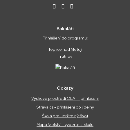
Bakaláři
Přihlášení do programu:
Teplice nad Metují
Trutnov
Odkazy
Výukové prostředí OLAT - přihlášení
Strava.cz - přihlášení do jídelny
Škola pro udržitelný život
Mapa školství - vyberte si školu