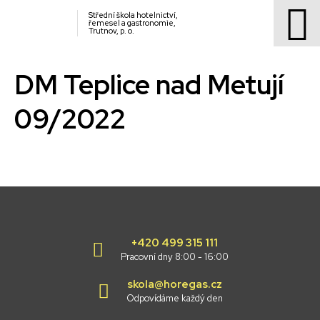
Střední škola hotelnictví,
řemesel a gastronomie,
Trutnov, p. o.
DM Teplice nad Metují
09/2022
+420 499 315 111
Pracovní dny 8:00 - 16:00
skola@horegas.cz
Odpovídáme každý den