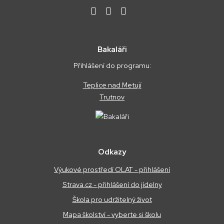
Bakaláři
Přihlášení do programu:
Teplice nad Metují
Trutnov
Odkazy
Výukové prostředí OLAT - přihlášení
Strava.cz - přihlášení do jídelny
Škola pro udržitelný život
Mapa školství - vyberte si školu