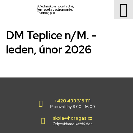
Střední škola hotelnictví,
řemesel a gastronomie,
Trutnov, p. o.
DM Teplice n/M. -
leden, únor 2026
+420 499 315 111
Pracovní dny 8:00 - 16:00
skola@horegas.cz
Odpovídáme každý den