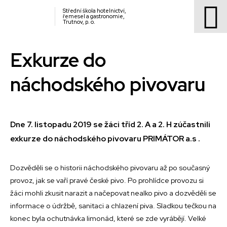
Střední škola hotelnictví,
řemesel a gastronomie,
Trutnov, p. o.
Exkurze do
náchodského pivovaru
Dne 7. listopadu 2019 se žáci tříd 2. A a 2. H zúčastnili
exkurze do náchodského pivovaru PRIMÁTOR a.s .
Dozvěděli se o historii náchodského pivovaru až po současný
provoz, jak se vaří pravé české pivo. Po prohlídce provozu si
žáci mohli zkusit narazit a načepovat nealko pivo a dozvěděli se
informace o údržbě, sanitaci a chlazení piva. Sladkou tečkou na
konec byla ochutnávka limonád, které se zde vyrábějí. Velké