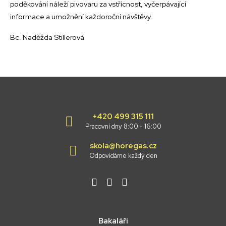
poděkování náleží pivovaru za vstřícnost, vyčerpávající
informace a umožnění každoroční návštěvy.
Bc. Naděžda Stillerová
+420 499 315 111
Pracovní dny 8:00 - 16:00
skola@horegas.cz
Odpovídáme každý den
Bakaláři