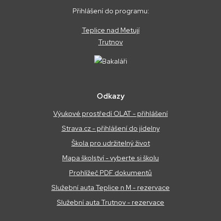
Přihlášení do programu:
Teplice nad Metují
Trutnov
Odkazy
Výukové prostředí OLAT - přihlášení
Strava.cz - přihlášení do jídelny
Škola pro udržitelný život
Mapa školství - vyberte si školu
Prohlížeč PDF dokumentů
Služební auta Teplice n M - rezervace
Služební auta Trutnov - rezervace