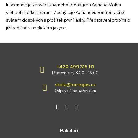
Inscenace je zpovědí známého teenagera Adriana Molea
v období hořkého zrání. Zachycuje Adrianovu konfrontaci se
světem dospělých a prožitek první lásky. Představení probíhalo
již tradičně v anglickém jazyce.
+420 499 315 111
Pracovní dny 8:00 - 16:00
skola@horegas.cz
Odpovídáme každý den
Bakaláři