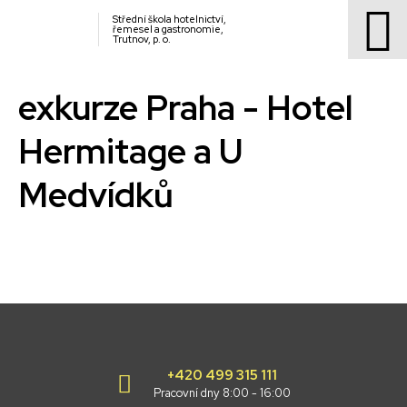
Střední škola hotelnictví,
řemesel a gastronomie,
Trutnov, p. o.
exkurze Praha - Hotel
Hermitage a U
Medvídků
+420 499 315 111
Pracovní dny 8:00 - 16:00