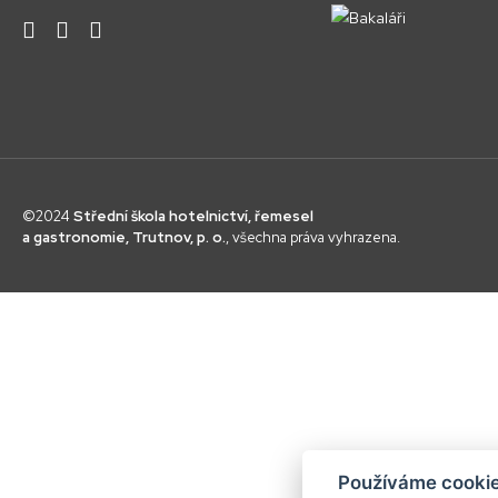
©2024
Střední škola hotelnictví, řemesel
a gastronomie, Trutnov, p. o.
, všechna práva vyhrazena.
vaycasino
vayca
Používáme cookie