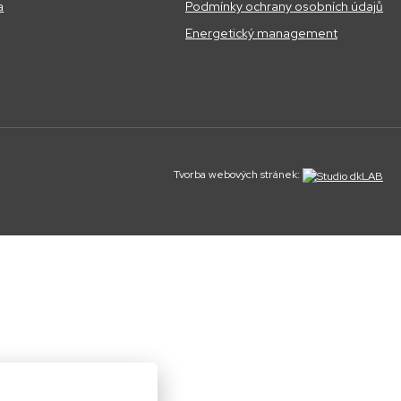
a
Podmínky ochrany osobních údajů
Energetický management
Tvorba webových stránek:
lasbet giriş
atlasbet
atlasbet giriş
atlasbet
atlasbet giriş
atlasbet
atlasbet 