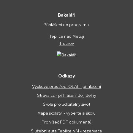
Bakaláři
Přihlášení do programu:
Teplice nad Metují
Trutnov
Odkazy
Výukové prostředí OLAT - přihlášení
Strava.cz - přihlášení do jídelny
Škola pro udržitelný život
Mapa školství - vyberte si školu
Prohlížeč PDF dokumentů
Služební auta Teplice n M - rezervace