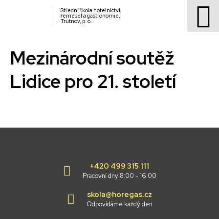
Střední škola hotelnictví,
řemesel a gastronomie,
Trutnov, p. o.
Mezinárodní soutěž
Lidice pro 21. století
+420 499 315 111
Pracovní dny 8:00 - 16:00
skola@horegas.cz
Odpovídáme každý den