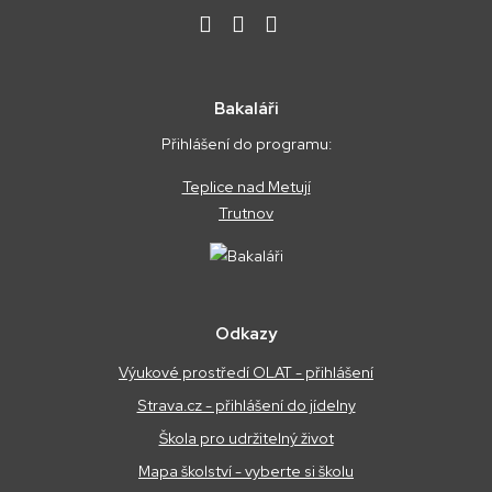
Bakaláři
Přihlášení do programu:
Teplice nad Metují
Trutnov
Odkazy
Výukové prostředí OLAT - přihlášení
Strava.cz - přihlášení do jídelny
Škola pro udržitelný život
Mapa školství - vyberte si školu