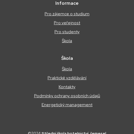
Informace
Pro zájemce o studium
Pro veřejnost
Pro studenty
Škola
Škola
Škola
Praktické vzdělávání
Kontakty
Podmínky ochrany osobních údajů
Energetický management
©2024
Střední škola hotelnictví, řemesel