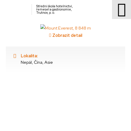
Není potřeba víc psát.
Střední škola hotelnictví,
řemesel a gastronomie,
Trutnov, p. o.
Zobrazit detail
Lokalita:
Nepál, Čína, Asie