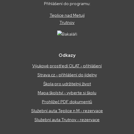
Přihlášení do programu:
Teplice nad Metují
Trutnov
Odkazy
Výukové prostředí OLAT - přihlášení
Strava.cz - přihlášení do jídelny
Škola pro udržitelný život
Mapa školství - vyberte si školu
Prohlížeč PDF dokumentů
Služební auta Teplice n M - rezervace
Služební auta Trutnov - rezervace