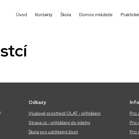
Úvod
Kontakty
Škola
Domov mládeže
Praktické
stcí
Odkazy
Inf
:
Výukové prostředí OLAT - přihlášení
Pro 
Strava.cz - přihlášení do jídelny
Pro 
Škola pro udržitelný život
Pro 