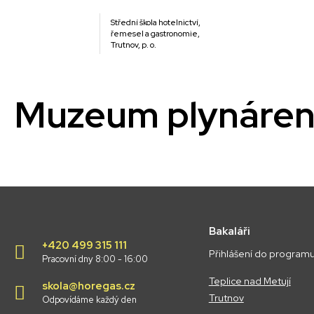
Střední škola hotelnictví,
řemesel a gastronomie,
Trutnov, p. o.
Muzeum plynáren
Bakaláři
+420 499 315 111
Přihlášení do programu
Pracovní dny 8:00 - 16:00
Teplice nad Metují
skola@horegas.cz
Trutnov
Odpovídáme každý den