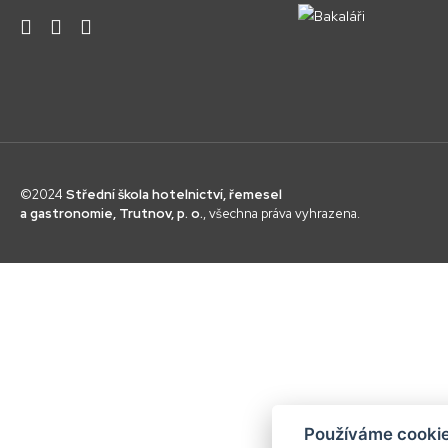
©2024
Střední škola hotelnictví, řemesel
a gastronomie, Trutnov, p. o.
, všechna práva vyhrazena.
slot siteleri
vay
Používáme cookie