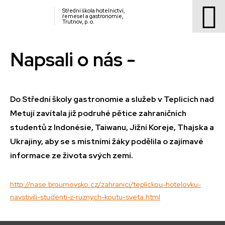
Střední škola hotelnictví,
řemesel a gastronomie,
Trutnov, p. o.
Napsali o nás -
Do Střední školy gastronomie a služeb v Teplicích nad
Metují zavítala již podruhé pětice zahraničních
studentů z Indonésie, Taiwanu, Jižní Koreje, Thajska a
Ukrajiny, aby se s místními žáky podělila o zajímavé
informace ze života svých zemí.
http://nase.broumovsko.cz/zahranici/teplickou-hotelovku-
navstivili-studenti-z-ruznych-koutu-sveta.html