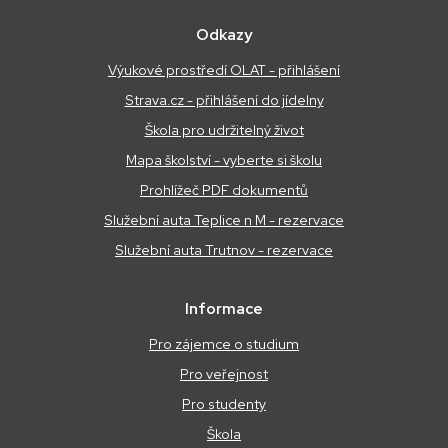
Odkazy
Výukové prostředí OLAT - přihlášení
Strava.cz - přihlášení do jídelny
Škola pro udržitelný život
Mapa školství - vyberte si školu
Prohlížeč PDF dokumentů
Služební auta Teplice n M - rezervace
Služební auta Trutnov - rezervace
Informace
Pro zájemce o studium
Pro veřejnost
Pro studenty
Škola