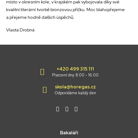
místo v okresním kole, v krajském pak vybojovala díky své
kvalitní literární tvorbě bronzovou příčku. Moc blahopřejeme
a přejeme hodně dalších úspěchů.
Vlasta Drobná
+420 499 315 111
Pracovní dny 8:00 - 16:00
skola@horegas.cz
Odpovídáme každý den
Bakaláři