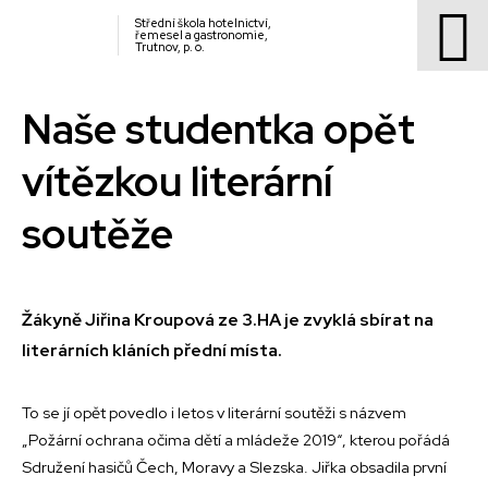
Střední škola hotelnictví,
řemesel a gastronomie,
Trutnov, p. o.
Naše studentka opět
vítězkou literární
soutěže
Žákyně Jiřina Kroupová ze 3.HA je zvyklá sbírat na
literárních kláních přední místa.
To se jí opět povedlo i letos v literární soutěži s názvem
„Požární ochrana očima dětí a mládeže 2019“, kterou pořádá
Sdružení hasičů Čech, Moravy a Slezska. Jiřka obsadila první