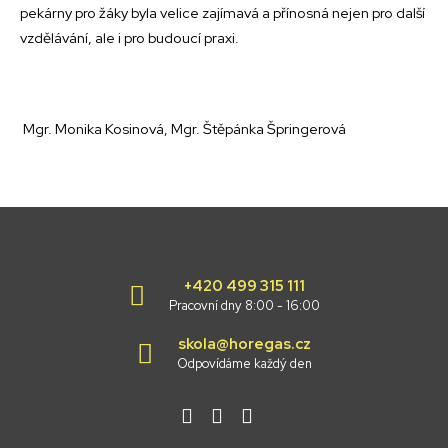
pekárny pro žáky byla velice zajímavá a přínosná nejen pro další
vzdělávání, ale i pro budoucí praxi.
Mgr. Monika Kosinová, Mgr. Štěpánka Špringerová
+420 499 315 111
Pracovní dny 8:00 - 16:00
skola@horegas.cz
Odpovídáme každý den