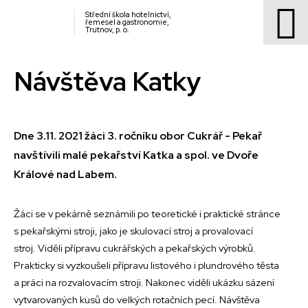
Střední škola hotelnictví,
řemesel a gastronomie,
Trutnov, p. o.
Návštěva Katky
Dne 3.11. 2021 žáci 3. ročníku obor Cukrář - Pekař
navštívili malé pekařství Katka a spol. ve Dvoře
Králové nad Labem.
Žáci se v pekárně seznámili po teoretické i praktické stránce
s pekařskými stroji, jako je skulovací stroj a provalovací
stroj. Viděli přípravu cukrářských a pekařských výrobků.
Prakticky si vyzkoušeli přípravu listového i plundrového těsta
a práci na rozvalovacím stroji. Nakonec viděli ukázku sázení
vytvarovaných kusů do velkých rotačních pecí. Návštěva