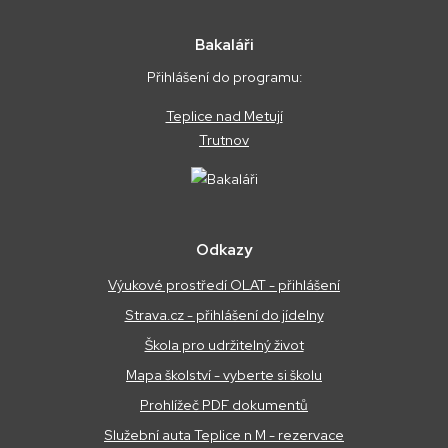
Bakaláři
Přihlášení do programu:
Teplice nad Metují
Trutnov
Odkazy
Výukové prostředí OLAT - přihlášení
Strava.cz - přihlášení do jídelny
Škola pro udržitelný život
Mapa školství - vyberte si školu
Prohlížeč PDF dokumentů
Služební auta Teplice n M - rezervace