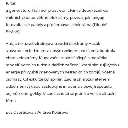
turbín
a generátoru. Nahlédli prostřednictvím videoukázek do
vnitřních prostor větrné elektrárny, poznali, jak fungují
fotovoltaické panely a přečerpávací elektrárna (Dlouhé
Stráně).
Pak jsme navštívili strojovnu vodní elektrárny Hučák
s původními turbínami a novým velínem pro řízení a kontrolu
chodu elektrárny. K upevnění znalostí přispěla prohlídka
modelů vodních turbín a dalších zařízení, která simulují výrobu
energie při využití jmenovaných netradičních zdrojů, včetně
biomasy. Cíl exkurze byl splněn. Žáci si při srozumitelném
odborném výkladu zástupkyně infocentra osvojili spoustu
pojmů z energetiky. V současnosti se jedná o velice aktuální
téma.
Eva Dvořáková a Andrea Kolářová