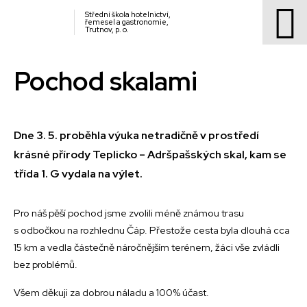
Střední škola hotelnictví,
řemesel a gastronomie,
Trutnov, p. o.
Pochod skalami
Dne 3. 5. proběhla výuka netradičně v prostředí
krásné přírody Teplicko – Adršpašských skal, kam se
třída 1. G vydala na výlet.
Pro náš pěší pochod jsme zvolili méně známou trasu
s odbočkou na rozhlednu Čáp. Přestože cesta byla dlouhá cca
15 km a vedla částečně náročnějším terénem, žáci vše zvládli
bez problémů.
Všem děkuji za dobrou náladu a 100% účast.