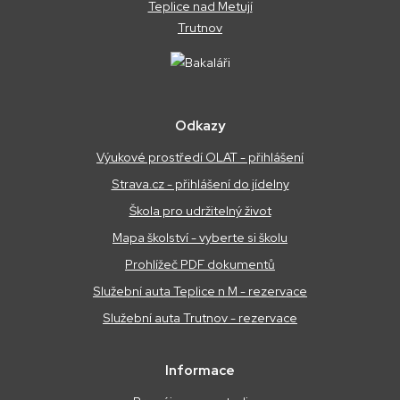
Teplice nad Metují
Trutnov
Odkazy
Výukové prostředí OLAT - přihlášení
Strava.cz - přihlášení do jídelny
Škola pro udržitelný život
Mapa školství - vyberte si školu
Prohlížeč PDF dokumentů
Služební auta Teplice n M - rezervace
Služební auta Trutnov - rezervace
Informace