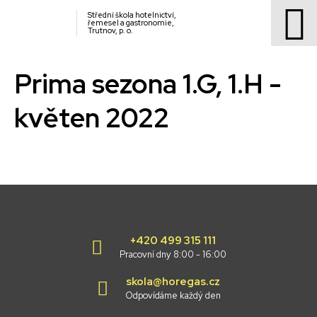
Střední škola hotelnictví,
řemesel a gastronomie,
Trutnov, p. o.
Prima sezona 1.G, 1.H -
květen 2022
+420 499 315 111
Pracovní dny 8:00 - 16:00
skola@horegas.cz
Odpovídáme každý den