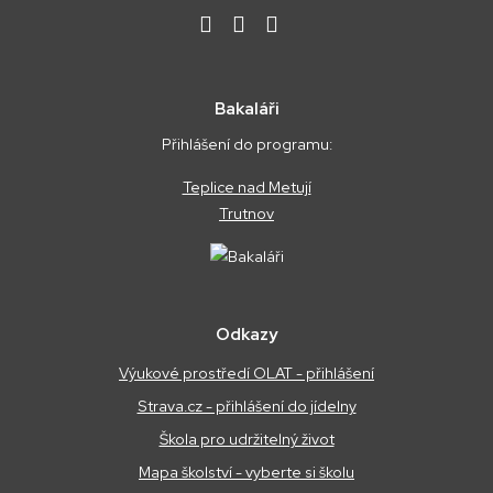
Bakaláři
Přihlášení do programu:
Teplice nad Metují
Trutnov
Odkazy
Výukové prostředí OLAT - přihlášení
Strava.cz - přihlášení do jídelny
Škola pro udržitelný život
Mapa školství - vyberte si školu