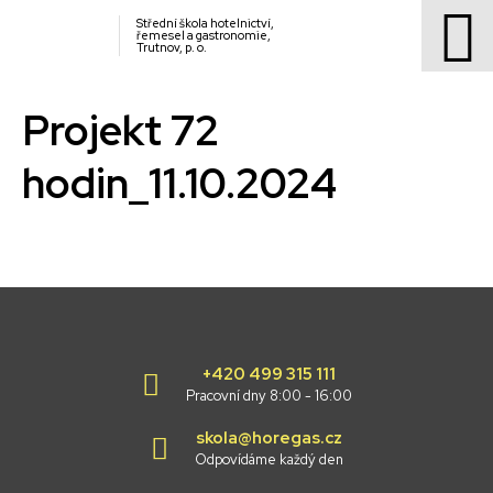
Střední škola hotelnictví,
řemesel a gastronomie,
Trutnov, p. o.
Projekt 72
hodin_11.10.2024
+420 499 315 111
Pracovní dny 8:00 - 16:00
skola@horegas.cz
Odpovídáme každý den