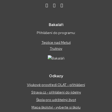
Bakaláři
Přihlášení do programu:
Teplice nad Metují
Trutnov
Odkazy
Výukové prostředí OLAT - přihlášení
Strava.cz - přihlášení do jídelny
Škola pro udržitelný život
Mapa školství - vyberte si školu