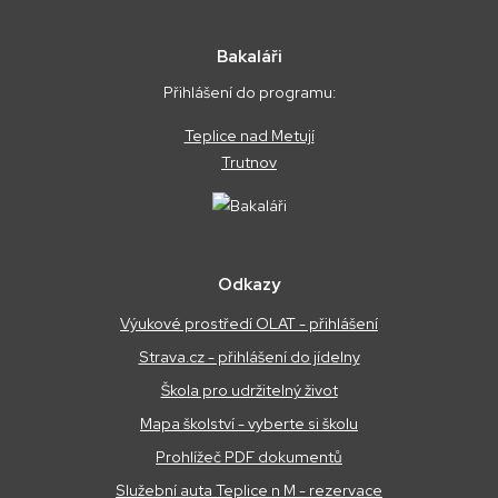
Bakaláři
Přihlášení do programu:
Teplice nad Metují
Trutnov
Odkazy
Výukové prostředí OLAT - přihlášení
Strava.cz - přihlášení do jídelny
Škola pro udržitelný život
Mapa školství - vyberte si školu
Prohlížeč PDF dokumentů
Služební auta Teplice n M - rezervace