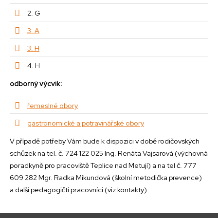
2. G
3. A
3. H
4. H
odborný výcvik:
řemeslné obory
gastronomické a potravinářské obory
V případě potřeby Vám bude k dispozici v době rodičovských
schůzek na tel. č. 724 122 025 Ing. Renáta Vajsarová (výchovná
poradkyně pro pracoviště Teplice nad Metují) a na tel č. 777
609 282 Mgr. Radka Mikundová (školní metodička prevence)
a další pedagogičtí pracovníci (viz kontakty).