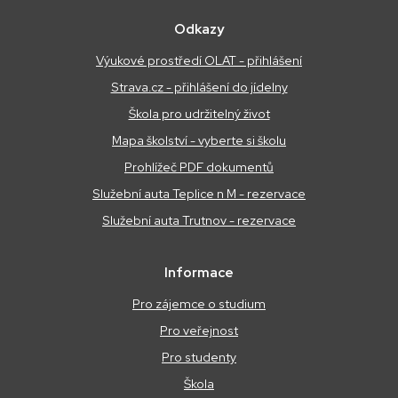
Odkazy
Výukové prostředí OLAT - přihlášení
Strava.cz - přihlášení do jídelny
Škola pro udržitelný život
Mapa školství - vyberte si školu
Prohlížeč PDF dokumentů
Služební auta Teplice n M - rezervace
Služební auta Trutnov - rezervace
Informace
Pro zájemce o studium
Pro veřejnost
Pro studenty
Škola