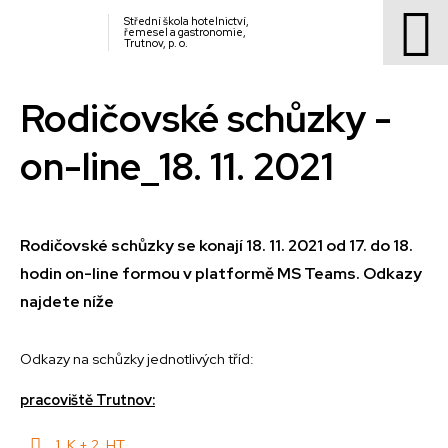
Střední škola hotelnictví,
řemesel a gastronomie,
Trutnov, p. o.
Rodičovské schůzky -
on-line_18. 11. 2021
Rodičovské schůzky se konají 18. 11. 2021 od 17. do 18.
hodin on-line formou v platformě MS Teams. Odkazy
najdete níže
Odkazy na schůzky jednotlivých tříd:
pracoviště Trutnov:
1. K + 2. HT