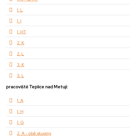
1. L
1. I
1. HT
2. K
2. L
3. K
3. L
pracoviště Teplice nad Metují:
1. A
1. H
1. G
2. A - obě skupiny