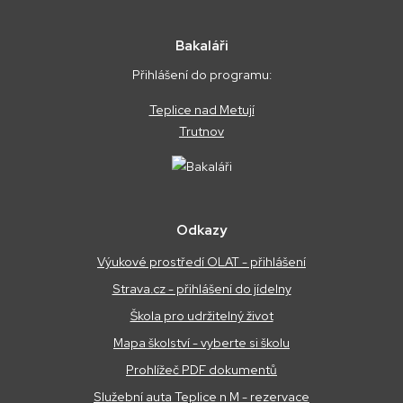
Bakaláři
Přihlášení do programu:
Teplice nad Metují
Trutnov
Odkazy
Výukové prostředí OLAT - přihlášení
Strava.cz - přihlášení do jídelny
Škola pro udržitelný život
Mapa školství - vyberte si školu
Prohlížeč PDF dokumentů
Služební auta Teplice n M - rezervace