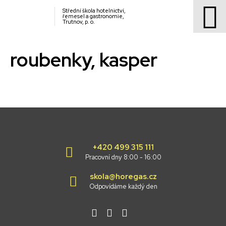
Střední škola hotelnictví,
řemesel a gastronomie,
Trutnov, p. o.
roubenky, kasper
+420 499 315 111
Pracovní dny 8:00 - 16:00
skola@horegas.cz
Odpovídáme každý den