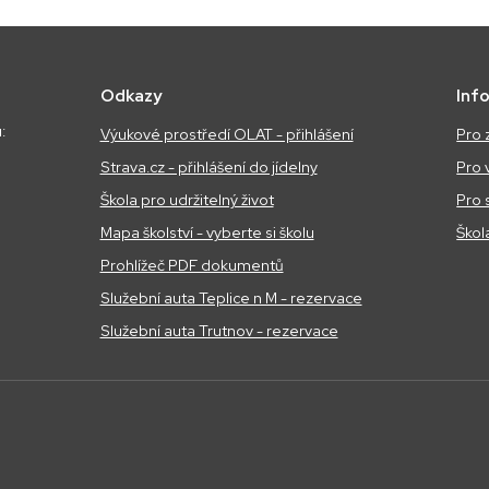
Odkazy
Inf
:
Výukové prostředí OLAT - přihlášení
Pro 
Strava.cz - přihlášení do jídelny
Pro 
Škola pro udržitelný život
Pro 
Mapa školství - vyberte si školu
Škol
Prohlížeč PDF dokumentů
Služební auta Teplice n M - rezervace
Služební auta Trutnov - rezervace