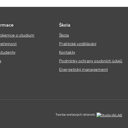
ormace
Škola
zájemce o studium
Škola
veřejnost
Praktické vzdělávání
studenty
Kontakty
a
Podmínky ochrany osobních údajů
Energetický management
Tvorba webových stránek: