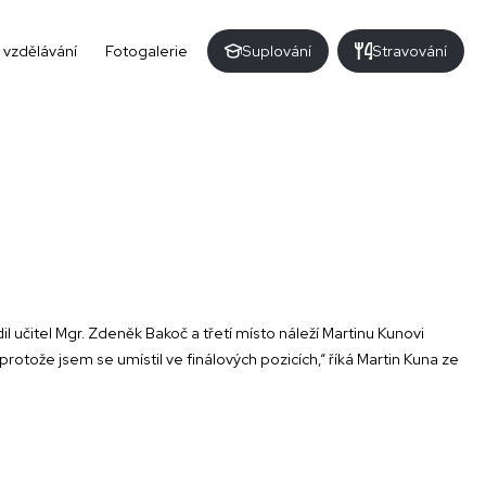
 vzdělávání
Fotogalerie
Suplování
Stravování
.
 učitel Mgr. Zdeněk Bakoč a třetí místo náleží Martinu Kunovi
protože jsem se umístil ve finálových pozicích,“ říká Martin Kuna ze