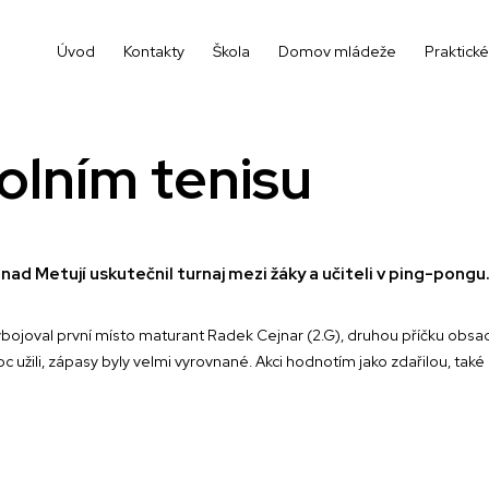
Úvod
Kontakty
Škola
Domov mládeže
Praktické
tolním tenisu
nad Metují uskutečnil turnaj mezi žáky a učiteli v ping-pongu
bojoval první místo maturant Radek Cejnar (2.G), druhou příčku obsadil
c užili, zápasy byly velmi vyrovnané. Akci hodnotím jako zdařilou, také 