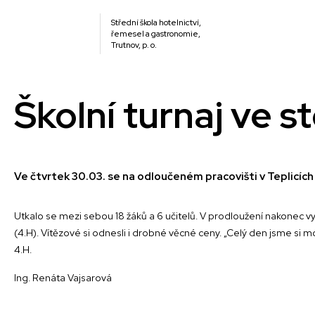
Střední škola hotelnictví,
řemesel a gastronomie,
Trutnov, p. o.
Školní turnaj ve s
Ve čtvrtek 30.03. se na odloučeném pracovišti v Teplicích 
Utkalo se mezi sebou 18 žáků a 6 učitelů. V prodloužení nakonec vy
(4.H). Vítězové si odnesli i drobné věcné ceny. „Celý den jsme si mo
4.H.
Ing. Renáta Vajsarová