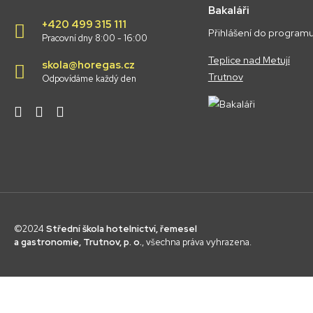
Bakaláři
+420 499 315 111
Přihlášení do programu
Pracovní dny 8:00 - 16:00
Teplice nad Metují
skola@horegas.cz
Trutnov
Odpovídáme každý den
©2024
Střední škola hotelnictví, řemesel
a gastronomie, Trutnov, p. o.
, všechna práva vyhrazena.
vaycasino
vayc