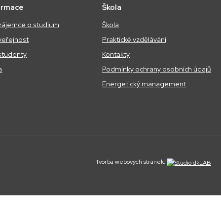
ormace
Škola
zájemce o studium
Škola
veřejnost
Praktické vzdělávání
studenty
Kontakty
a
Podmínky ochrany osobních údajů
Energetický management
Tvorba webových stránek:
tlasbet giriş
atlasbet
atlasbet giriş
atlasbet
atlasbet giriş
atlasbet
atlasbet