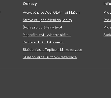
Odkazy
Inf
:
Výukové prostředí OLAT - přihlášení
Pro 
Strava.cz - přihlášení do jídelny
Pro 
Škola pro udržitelný život
Pro 
Mapa školství - vyberte si školu
Škol
Prohlížeč PDF dokumentů
Služební auta Teplice n M - rezervace
Služební auta Trutnov - rezervace
asino giriş
avrupabet
avrupabet giriş
nakitbahis
nakitbahis giriş
atlasbet
a