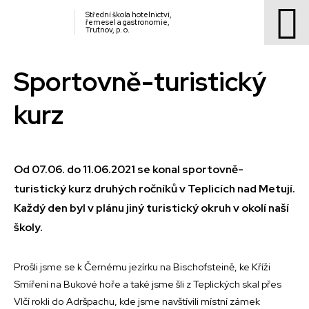
Střední škola hotelnictví,
řemesel a gastronomie,
Trutnov, p. o.
Sportovně-turistický
kurz
Od 07.06. do 11.06.2021 se konal sportovně-
turistický kurz druhých ročníků v Teplicích nad Metují.
Každý den byl v plánu jiný turistický okruh v okolí naší
školy.
Prošli jsme se k Černému jezírku na Bischofsteině, ke Kříži
Smíření na Bukové hoře a také jsme šli z Teplických skal přes
Vlčí rokli do Adršpachu, kde jsme navštívili místní zámek