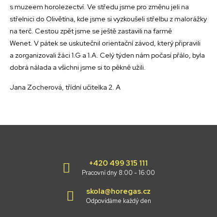
s muzeem horolezectví. Ve středu jsme pro změnu jeli na
střelnici do Olivětína, kde jsme si vyzkoušeli střelbu z malorážky
na terč. Cestou zpět jsme se ještě zastavili na farmě
Wenet. V pátek se uskutečnil orientační závod, který připravili
a zorganizovali žáci 1.G a 1.A. Celý týden nám počasí přálo, byla
dobrá nálada a všichni jsme si to pěkně užili.
Jana Zocherová, třídní učitelka 2. A
+420 499 315 111
Pracovní dny 8:00 - 16:00
skola@horegas.cz
Odpovídáme každý den