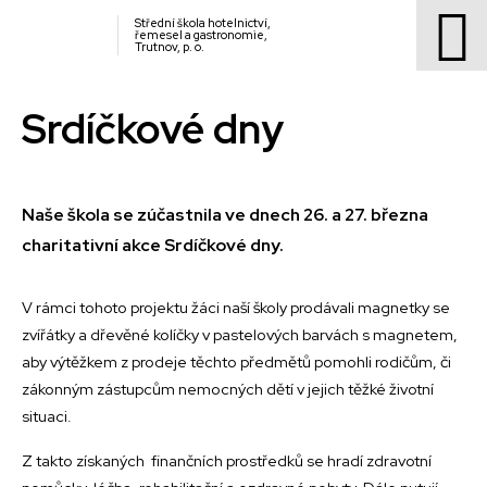
Střední škola hotelnictví,
řemesel a gastronomie,
Trutnov, p. o.
Srdíčkové dny
Naše škola se zúčastnila ve dnech 26. a 27. března
charitativní akce Srdíčkové dny.
V rámci tohoto projektu žáci naší školy prodávali magnetky se
zvířátky a dřevěné kolíčky v pastelových barvách s magnetem,
aby výtěžkem z prodeje těchto předmětů pomohli rodičům, či
zákonným zástupcům nemocných dětí v jejich těžké životní
situaci.
Z takto získaných finančních prostředků se hradí zdravotní