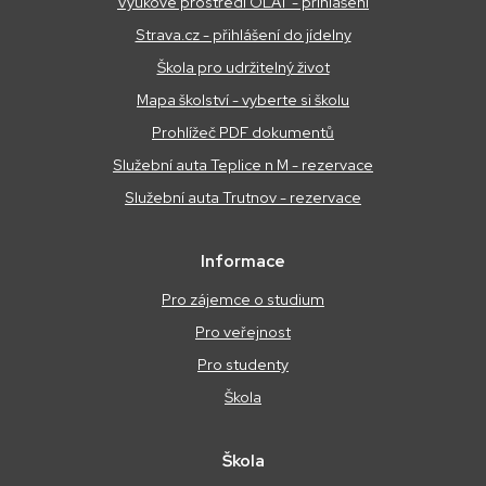
Výukové prostředí OLAT - přihlášení
Strava.cz - přihlášení do jídelny
Škola pro udržitelný život
Mapa školství - vyberte si školu
Prohlížeč PDF dokumentů
Služební auta Teplice n M - rezervace
Služební auta Trutnov - rezervace
Informace
Pro zájemce o studium
Pro veřejnost
Pro studenty
Škola
Škola