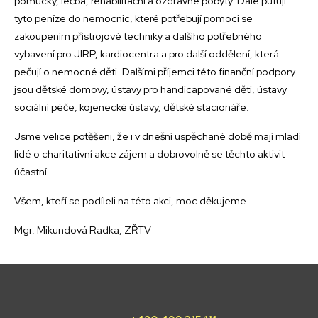
pomůcky, léčba, rehabilitační a ozdravné pobyty. Dále putují
tyto peníze do nemocnic, které potřebují pomoci se
zakoupením přístrojové techniky a dalšího potřebného
vybavení pro JIRP, kardiocentra a pro další oddělení, která
pečují o nemocné děti. Dalšími příjemci této finanční podpory
jsou dětské domovy, ústavy pro handicapované děti, ústavy
sociální péče, kojenecké ústavy, dětské stacionáře.
Jsme velice potěšeni, že i v dnešní uspěchané době mají mladí
lidé o charitativní akce zájem a dobrovolně se těchto aktivit
účastní.
Všem, kteří se podíleli na této akci, moc děkujeme.
Mgr. Mikundová Radka, ZŘTV