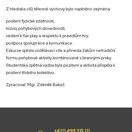
Z hlediska cílů tělesné výchovy bylo naplněno zejména:
posílení fyzické zdatnosti,
rozvoj pohybových dovedností,
vedení k fair play a respektu k pravidlům hry,
podpora spolupráce a komunikace.
Exkurze splnila vzdělávací cíle a přinesla žákům netradiční
formu pohybové aktivity kombinované s brannými prvky.
Studentská zpětná vazba byla pozitivní a aktivita přispěla k
posílení třídního kolektivu.
Zpracoval: Mgr. Zdeněk Bakoč
+420 499 315 111