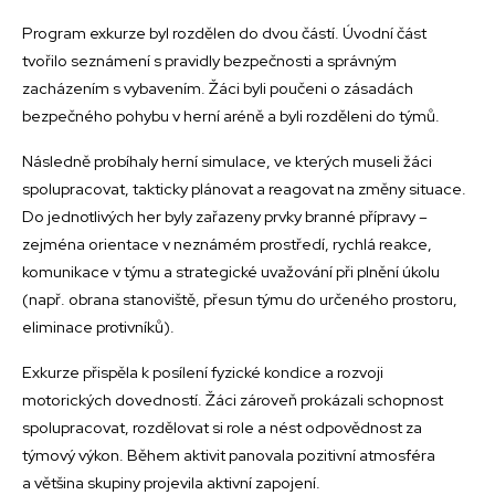
Program exkurze byl rozdělen do dvou částí. Úvodní část
tvořilo seznámení s pravidly bezpečnosti a správným
zacházením s vybavením. Žáci byli poučeni o zásadách
bezpečného pohybu v herní aréně a byli rozděleni do týmů.
Následně probíhaly herní simulace, ve kterých museli žáci
spolupracovat, takticky plánovat a reagovat na změny situace.
Do jednotlivých her byly zařazeny prvky branné přípravy –
zejména orientace v neznámém prostředí, rychlá reakce,
komunikace v týmu a strategické uvažování při plnění úkolu
(např. obrana stanoviště, přesun týmu do určeného prostoru,
eliminace protivníků).
Exkurze přispěla k posílení fyzické kondice a rozvoji
motorických dovedností. Žáci zároveň prokázali schopnost
spolupracovat, rozdělovat si role a nést odpovědnost za
týmový výkon. Během aktivit panovala pozitivní atmosféra
a většina skupiny projevila aktivní zapojení.