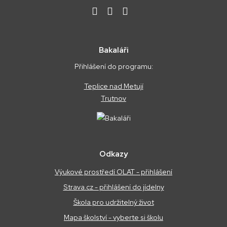
Bakaláři
Přihlášení do programu:
Teplice nad Metují
Trutnov
Odkazy
Výukové prostředí OLAT - přihlášení
Strava.cz - přihlášení do jídelny
Škola pro udržitelný život
Mapa školství - vyberte si školu