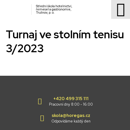
Střední škola hotelnictví,
řemesel a gastronomie,
Trutnov, p. o.
Turnaj ve stolním tenisu
3/2023
+420 499 315 111
Pracovní dny 8:00 - 16:00
skola@horegas.cz
Odpovídáme každý den