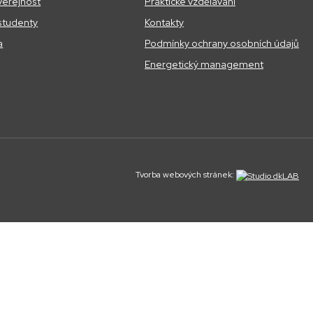
veřejnost
Praktické vzdělávání
studenty
Kontakty
a
Podmínky ochrany osobních údajů
Energetický management
Tvorba webových stránek:
iş
atlasbet
atlasbet giriş
atlasbet
atlasbet giriş
atlasbet
atlasbet giriş
atlas