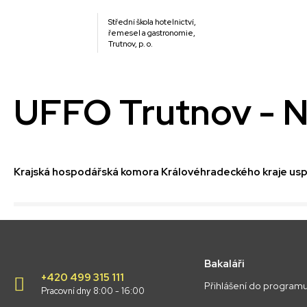
Střední škola hotelnictví,
řemesel a gastronomie,
Trutnov, p. o.
UFFO Trutnov - Na
Krajská hospodářská komora Královéhradeckého kraje uspořá
V trutnovském UFFU se představilo 77 vystavujících, tedy s
Naše škola nabízela nejen informace ze strany učitele a žá
Věříme, že získané informace budou inspirací pro žáky 9. tř
Ing. Michal Šefr
foto
zde
veliký a byl příjemným zpestřením pro všechny návštěvníky
poptávka po vyučených řemeslnících v našem kraji je velik
Bakaláři
+420 499 315 111
Přihlášení do programu
Pracovní dny 8:00 - 16:00