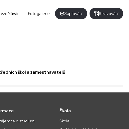
 vzdělávání
Fotogalerie
Suplování
Stravování
tředních škol a zaměstnavatelů.
kraji.
předvedla výrobky našich pekařů, cukrářů a truhlářů. Zájem byl
 areálech našich škol, ale i v příštím školním roce, neboť
.
ormace
Škola
zájemce o studium
Škola