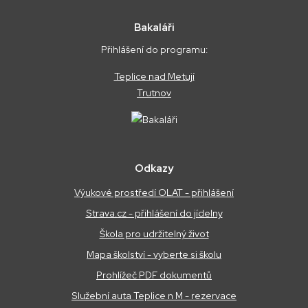
Bakaláři
Přihlášení do programu:
Teplice nad Metují
Trutnov
Odkazy
Výukové prostředí OLAT - přihlášení
Strava.cz - přihlášení do jídelny
Škola pro udržitelný život
Mapa školství - vyberte si školu
Prohlížeč PDF dokumentů
Služební auta Teplice n M - rezervace