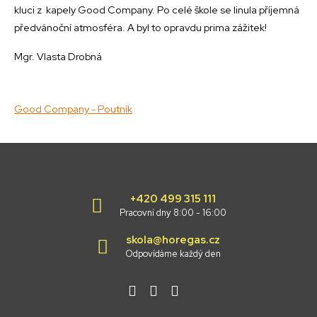
kluci z kapely Good Company. Po celé škole se linula příjemná
předvánoční atmosféra. A byl to opravdu prima zážitek!
Mgr. Vlasta Drobná
Good Company - Poutník
+420 499 315 111
Pracovní dny 8:00 - 16:00
skola@horegas.cz
Odpovídáme každý den